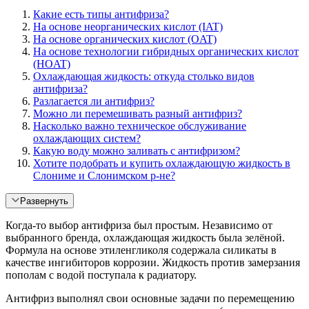
Какие есть типы антифриза?
На основе неорганических кислот (IAT)
На основе органических кислот (OAT)
На основе технологии гибридных органических кислот
(HOAT)
Охлаждающая жидкость: откуда столько видов
антифриза?
Разлагается ли антифриз?
Можно ли перемешивать разный антифриз?
Насколько важно техническое обслуживание
охлаждающих систем?
Какую воду можно заливать с антифризом?
Хотите подобрать и купить охлаждающую жидкость в
Слониме и Слонимском р-не?
Развернуть
Когда-то выбор антифриза был простым. Независимо от
выбранного бренда, охлаждающая жидкость была зелёной.
Формула на основе этиленгликоля содержала силикаты в
качестве ингибиторов коррозии. Жидкость против замерзания
пополам с водой поступала к радиатору.
Антифриз выполнял свои основные задачи по перемещению