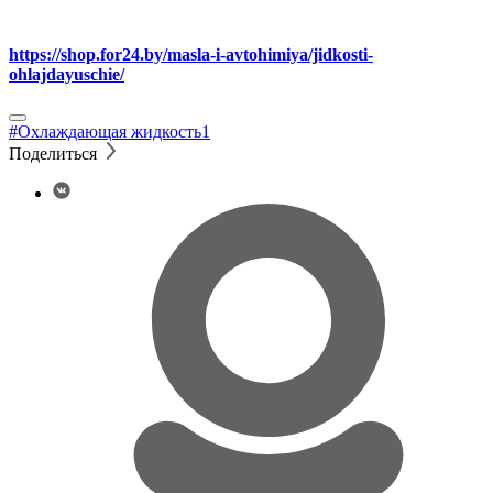
этой ссылке:
https://shop.for24.by/masla-i-avtohimiya/jidkosti-
ohlajdayuschie/
#Охлаждающая жидкость
1
Поделиться