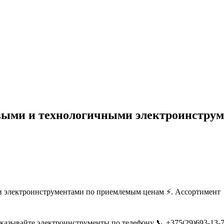
выми и технологичными электроинстру
 электроинструментами по приемлемым ценам ⚡. Ассортимент
 заказывайте электроинструменты по телефону 📞 +375(29)693-13